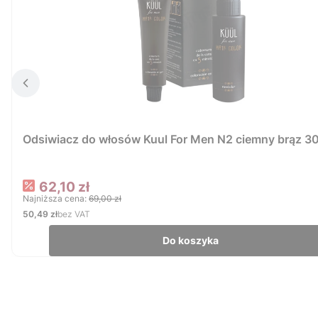
Odsiwiacz do włosów Kuul For Men N2 ciemny brąz 3
Cena promocyjna
62,10 zł
Najniższa cena:
69,00 zł
Cena
50,49 zł
bez VAT
Do koszyka