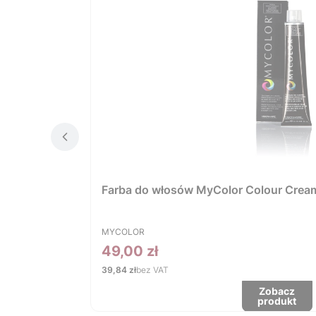
Farba do włosów MyColor Colour Cream 
PRODUCENT
MYCOLOR
Cena
49,00 zł
Cena
39,84 zł
bez VAT
Zobacz
produkt