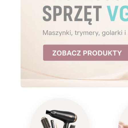
Naciśnij Enter lub spację, aby otworzyć stronę.