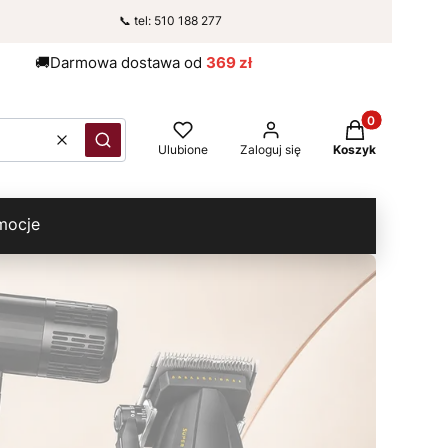
📞 tel: 510 188 277
 B2B
🚚Darmowa dostawa od
369 zł
Produkty w kos
Wyczyść
Szukaj
Ulubione
Zaloguj się
Koszyk
mocje