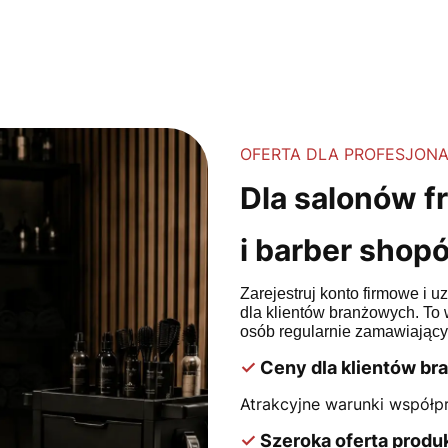
OFERTA DLA PROFESJON
Dla salonów f
i barber shop
Zarejestruj konto firmowe i 
dla klientów branżowych. To 
osób regularnie zamawiający
✓
Ceny dla klientów b
Atrakcyjne warunki współpr
✓
Szeroka oferta prod